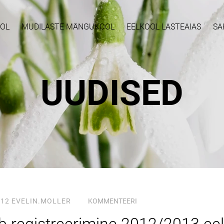
OOL
MUDILASTE MÄNGUKOOL
EELKOOL LASTEAIAS
SA
UUDISED
012
EVELIN.MOLLER
KOMMENTEERI