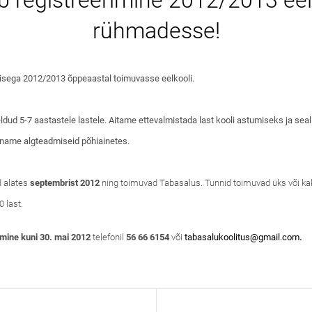
b registreerimine 2012/2013 eel
rühmadesse!
isega 2012/2013 õppeaastal toimuvasse eelkooli.
ldud 5-7 aastastele lastele. Aitame ettevalmistada last kooli astumiseks ja sea
name algteadmiseid põhiainetes.
d alates
septembrist 2012
ning toimuvad Tabasalus. Tunnid toimuvad üks või ka
 last.
mine kuni 30. mai 2012
telefonil
56 66 6154
või
tabasalukoolitus@gmail.com
.