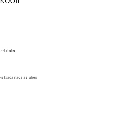
kooli
l edukaks
ks korda nädalas, ühes