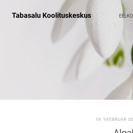
Tabasalu Koolituskeskus
EELK
19. VEEBRUAR 2