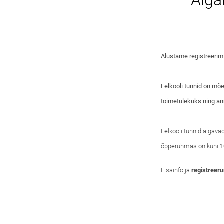
Alga
Alustame registreerim
Eelkooli tunnid on mõe
toimetulekuks ning an
Eelkooli tunnid algava
õpperühmas on kuni 10
Lisainfo ja
registreeru