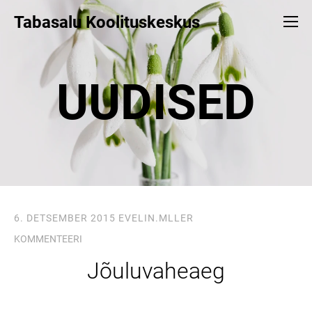
Tabasalu Koolituskeskus
UUDISED
6. DETSEMBER 2015
EVELIN.MLLER
KOMMENTEERI
Jõuluvaheaeg