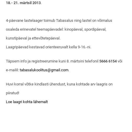
18.- 21. märtsil 2013
.
4-päevane lastelaager toimub Tabasalus ning lastel on võimalus
osaleda erinevatel teemapäevadel: kinopäeval, spordipäeval,
kunstipäeval ja ettevõtetepäeval.
Laagripäevad kestavad orienteeruvalt kella 9-16.-ni.
Täpsem info ja registreerumine kuni 8. märtsini telefonil
5666 6154
või
e-mailil:
tabasalukoolitus@gmail.com
.
Huvi korral võtke kindlasti ühendust, kuna kohtade arv laagris on
piiratud!
Loe laagri kohta lähemalt