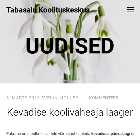
Tabasalu Koolituskeskus
UUDISED
3. MÄRTS 2013
EVELIN.MOLLER
KOMMENTEERI
Kevadise koolivaheaja laager
Pakume oma eelkooli lastele võimalust osaleda
kevadises päevalaagris