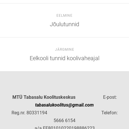
EELMINE
Jõulutunnid
JÄRGMINE
Eelkooli tunnid koolivaheajal
MTÜ Tabasalu Koolituskeskus
E-post:
tabasalukoolitus@gmail.com
Reg.nr. 80331194 Telefon:
5666 6154
a/a EE801010220198886223