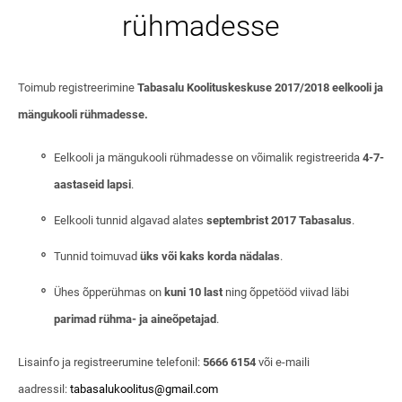
rühmadesse
Toimub registreerimine
Tabasalu Koolituskeskuse 2017/2018 eelkooli ja
mängukooli rühmadesse.
Eelkooli ja mängukooli rühmadesse on võimalik registreerida
4-7-
aastaseid lapsi
.
Eelkooli tunnid algavad alates
septembrist 2017 Tabasalus
.
Tunnid toimuvad
üks või kaks korda nädalas
.
Ühes õpperühmas on
kuni 10 last
ning õppetööd viivad läbi
parimad rühma- ja aineõpetajad
.
Lisainfo ja registreerumine telefonil:
5666 6154
või e-maili
aadressil:
tabasalukoolitus@gmail.com