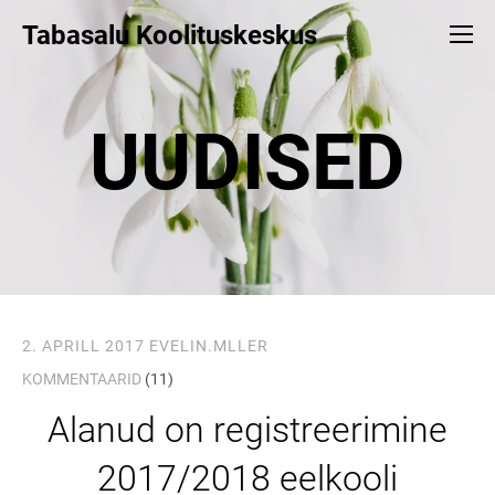
Tabasalu Koolituskeskus
UUDISED
2. APRILL 2017
EVELIN.MLLER
KOMMENTAARID
(11)
Alanud on registreerimine
2017/2018 eelkooli