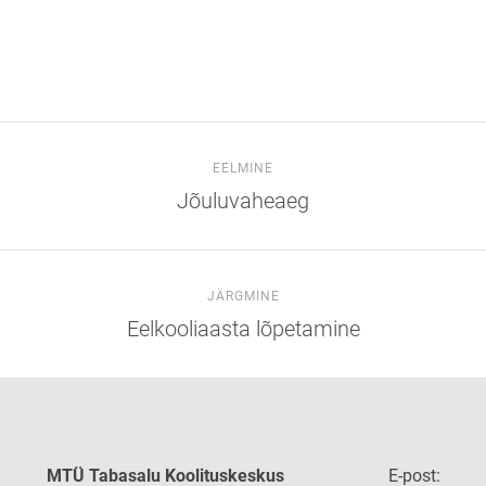
EELMINE
Jõuluvaheaeg
JÄRGMINE
Eelkooliaasta lõpetamine
MTÜ Tabasalu Koolituskeskus
E-post: