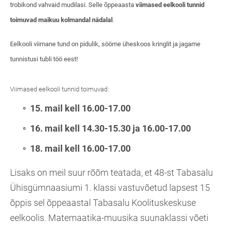
trobikond vahvaid mudilasi. Selle õppeaasta
viimased eelkooli tunnid
toimuvad
maikuu kolmandal nädalal
.
Eelkooli viimane tund on pidulik, sööme üheskoos kringlit ja jagame
tunnistusi tubli töö eest!
Viimased eelkooli tunnid toimuvad:
15. mail kell 16.00-17.00
16. mail kell 14.30-15.30 ja 16.00-17.00
18. mail kell 16.00-17.00
Lisaks on meil suur rõõm teatada, et 48-st Tabasalu
Ühisgümnaasiumi 1. klassi vastuvõetud lapsest 15
õppis sel õppeaastal Tabasalu Koolituskeskuse
eelkoolis. Matemaatika-muusika suunaklassi võeti