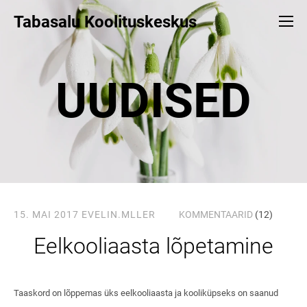
Tabasalu Koolituskeskus
UUDISED
15. MAI 2017
EVELIN.MLLER
KOMMENTAARID
(12)
Eelkooliaasta lõpetamine
Taaskord on lõppemas üks eelkooliaasta ja kooliküpseks on saanud