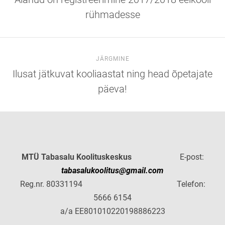
rühmadesse
JÄRGMINE
Ilusat jätkuvat kooliaastat ning head õpetajate
päeva!
MTÜ Tabasalu Koolituskeskus
E-post:
tabasalukoolitus@gmail.com
Reg.nr. 80331194 Telefon:
5666 6154
a/a EE801010220198886223