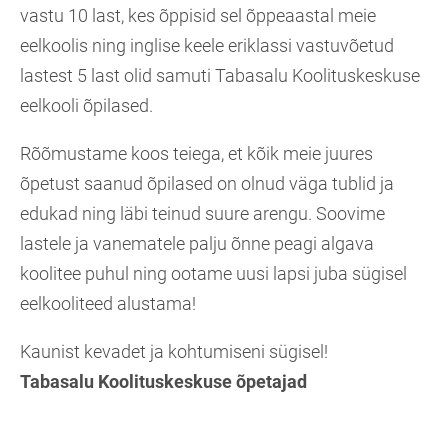
vastu 10 last, kes õppisid sel õppeaastal meie
eelkoolis ning inglise keele eriklassi vastuvõetud
lastest 5 last olid samuti Tabasalu Koolituskeskuse
eelkooli õpilased.
Rõõmustame koos teiega, et kõik meie juures
õpetust saanud õpilased on olnud väga tublid ja
edukad ning läbi teinud suure arengu. Soovime
lastele ja vanematele palju õnne peagi algava
koolitee puhul ning ootame uusi lapsi juba sügisel
eelkooliteed alustama!
Kaunist kevadet ja kohtumiseni sügisel!
Tabasalu Koolituskeskuse õpetajad