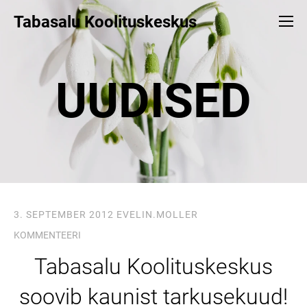
Tabasalu Koolituskeskus
UUDISED
3. SEPTEMBER 2012
EVELIN.MOLLER
KOMMENTEERI
Tabasalu Koolituskeskus
soovib kaunist tarkusekuud!