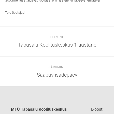
Soovime ilusat algavat kooliaastat nii lastele kui lapsevanematele!
Teie õpetajad
EELMINE
Tabasalu Koolituskeskus 1-aastane
JÄRGMINE
Saabuv isadepäev
MTÜ Tabasalu Koolituskeskus
E-post: