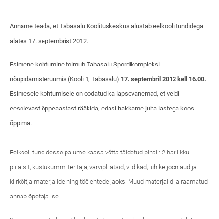
Anname teada, et Tabasalu Koolituskeskus alustab eelkooli tundidega
alates 17. septembrist 2012.
Esimene kohtumine toimub Tabasalu Spordikompleksi
nõupidamisteruumis (Kooli 1, Tabasalu)
17. septembril 2012 kell 16.00.
Esimesele kohtumisele on oodatud ka lapsevanemad, et veidi
eesolevast õppeaastast rääkida, edasi hakkame juba lastega koos
õppima.
Eelkooli tundidesse palume kaasa võtta täidetud pinali: 2 harilikku
pliiatsit, kustukumm, teritaja, värvipliiatsid, vildikad, lühike joonlaud ja
kiirköitja materjalide ning töölehtede jaoks. Muud materjalid ja raamatud
annab õpetaja ise.