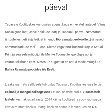
päeval
Tabasalu Koolituskeskus osales augustikuus erinevatel laatadel (Viimsi
Koolialguse laat, Järve Keskuse laat) ja Tabasalu päeval. Nimetatud
üritustel esitleti äsja trükist ilmunud
tööraamatut eelkoolile
„Esimesed
sammud tarkuse teel“ 1. osa. Oleme väga tänulikud trükikojale Actual
Print ja sealsele müügijuhile Merike Toometile igakülgse abi ja
vastutulelikkuse eest. Alates 27.augustist on antud toode müügil ka
Rahva Raamatu poodides üle Eesti
.
Lisaks raamatu esitlusele tutvustati Tabasalu Koolituskeskuse telgis
eelkooli ja mängukooli tegevust
. Eelkool on mõeldud
6-7-aastastele
lastele
, kes hakkavad aastal 2014 käima kooliteed ja soovivad saada
ettevalmistust kooliks. Mängukooli on oodatud lapsed, kes on
4-5-