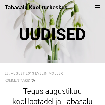
Tabasalu Koolituskeskus
UUDISED
29. AUGUST 2013
EVELIN.MOLLER
KOMMENTAARID
(3)
Tegus augustikuu
koolilaatadel ja Tabasalu